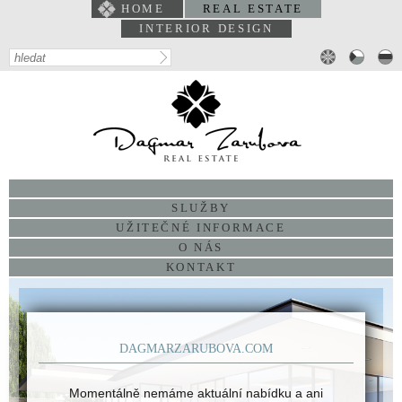
HOME
REAL ESTATE
INTERIOR DESIGN
PORTFOLIO
SLUŽBY
UŽITEČNÉ INFORMACE
O NÁS
KONTAKT
DAGMARZARUBOVA.COM
Momentálně nemáme aktuální nabídku a ani