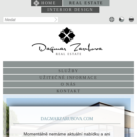
HOME
REAL ESTATE
INTERIOR DESIGN
PORTFOLIO
SLUŽBY
UŽITEČNÉ INFORMACE
O NÁS
KONTAKT
DAGMARZARUBOVA.COM
Momentálně nemáme aktuální nabídku a ani